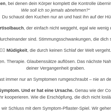
ken
, bei denen dein Körper komplett die Kontrolle übern
Wie soll ich so jemals abnehmen?“
🏻 Du schaust den Kuchen nur an und hast ihn auf der Hüf
ortisolbauch
, der einfach nicht weggeht, egal wie wenig d
 durcheinander sind. Stimmungsschwankungen, die dich 
👉🏻 Müdigkeit
, die durch keinen Schlaf der Welt vergeht
äten. Therapie. Glaubenssätze auflösen. Das nächste Na
deiner Vergangenheit graben.
ast immer nur an Symptomen rumgeschraubt – nie an de
n Symptom. Und er hat eine Ursache.
Genau wie der Cor
r kooperieren. Wie die Erschöpfung, die dich nicht loslä
 wir Schluss mit dem Symptom-Pflaster-Spiel. Wir gehen