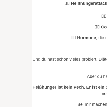
👉🏻 Heißhungerattac
👉
👉🏻 C
👉🏻 Hormone
, die
Und du hast schon vieles probiert. Di
Aber du h
Heißhunger ist kein Pech. Er ist ei
meh
Bei mir machen